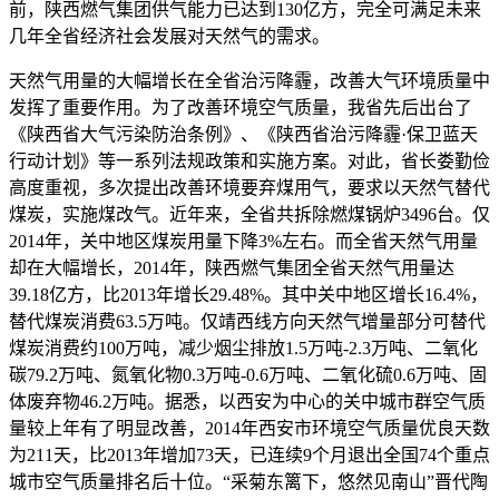
前，陕西燃气集团供气能力已达到130亿方，完全可满足未来
几年全省经济社会发展对天然气的需求。
天然气用量的大幅增长在全省治污降霾，改善大气环境质量中
发挥了重要作用。为了改善环境空气质量，我省先后出台了
《陕西省大气污染防治条例》、《陕西省治污降霾·保卫蓝天
行动计划》等一系列法规政策和实施方案。对此，省长娄勤俭
高度重视，多次提出改善环境要弃煤用气，要求以天然气替代
煤炭，实施煤改气。近年来，全省共拆除燃煤锅炉3496台。仅
2014年，关中地区煤炭用量下降3%左右。而全省天然气用量
却在大幅增长，2014年，陕西燃气集团全省天然气用量达
39.18亿方，比2013年增长29.48%。其中关中地区增长16.4%，
替代煤炭消费63.5万吨。仅靖西线方向天然气增量部分可替代
煤炭消费约100万吨，减少烟尘排放1.5万吨-2.3万吨、二氧化
碳79.2万吨、氮氧化物0.3万吨-0.6万吨、二氧化硫0.6万吨、固
体废弃物46.2万吨。据悉，以西安为中心的关中城市群空气质
量较上年有了明显改善，2014年西安市环境空气质量优良天数
为211天，比2013年增加73天，已连续9个月退出全国74个重点
城市空气质量排名后十位。“采菊东篱下，悠然见南山”晋代陶