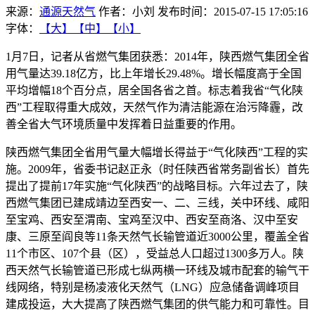
来源：
通源天然气
作者：小刘
发布时间：2015-07-15 17:05:16
字体：
【大】
【中】
【小】
1月7日，记者从省燃气集团获悉：2014年，陕西燃气集团全省
用气量达39.18亿方，比上年增长29.48%。增长幅度高于全国
平均增幅18个百分点，居全国各省之首。标志着我省“气化陕
西”工程取得重大成效，天然气作为清洁能源在治污降霾，改
善全省大气环境质量中发挥着日益重要的作用。
陕西燃气集团全省用气量大幅增长得益于“气化陕西”工程的实
施。2009年，省委书记赵正永（时任陕西省常务副省长）首先
提出了提前17年实施“气化陕西”的战略目标。六年过去了，陕
西燃气集团已建成靖边至西安一、二、三线，关中环线、咸阳
至宝鸡、西安至渭南、宝鸡至汉中、西安至商洛、汉中至安
康、三原至阎良等11条天然气长输管道近3000公里，覆盖全省
11个市区、107个县（区），受益总人口超过1300多万人。陕
西天然气长输管道已形成七纵两横一环线及城市配套的输气干
线网络，特别是杨凌液化天然气（LNG）应急储备调峰项目
建成投运，大大提高了陕西燃气集团的供气能力和可靠性。目