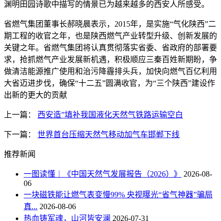
渊明田园诗歌中描写的情景已为越来越多的西安人所感受。
省燃气集团董事长郝晓晨表示，2015年，是实施“气化陕西”二
期工程的收官之年，也是陕西燃气产业转型升级、创新发展的
关键之年。省燃气集团将认真贯彻落实省委、省政府的部署要
求，抢抓燃气产业发展新机遇，积极顺应三秦百姓新期盼，争
做清洁能源推广使用和治污降霾排头兵，加快向燃气百亿利用
大省迈进步伐，确保“十二五”圆满收官，为“三个陕西”建设作
出新的更大的贡献
上一篇：
西安造”填补我国液化天然气铁路运输空白
下一篇：
世界首台压缩天然气移动加气车邯郸下线
推荐新闻
一图读懂︱《中国天然气发展报告（2026）》
2026-08-
06
一块磁铁能让燃气表变慢99% 央视曝光“省气神器”骗局
真...
2026-08-06
热血铸军魂，山河皆安澜
2026-07-31